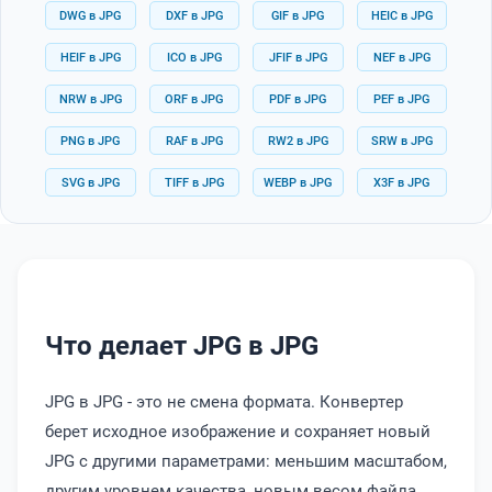
DWG в JPG
DXF в JPG
GIF в JPG
HEIC в JPG
HEIF в JPG
ICO в JPG
JFIF в JPG
NEF в JPG
NRW в JPG
ORF в JPG
PDF в JPG
PEF в JPG
PNG в JPG
RAF в JPG
RW2 в JPG
SRW в JPG
SVG в JPG
TIFF в JPG
WEBP в JPG
X3F в JPG
Что делает JPG в JPG
JPG в JPG - это не смена формата. Конвертер
берет исходное изображение и сохраняет новый
JPG с другими параметрами: меньшим масштабом,
другим уровнем качества, новым весом файла