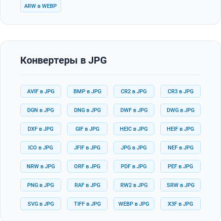
ARW в WEBP
Конвертеры в JPG
AVIF в JPG
BMP в JPG
CR2 в JPG
CR3 в JPG
DGN в JPG
DNG в JPG
DWF в JPG
DWG в JPG
DXF в JPG
GIF в JPG
HEIC в JPG
HEIF в JPG
ICO в JPG
JFIF в JPG
JPG в JPG
NEF в JPG
NRW в JPG
ORF в JPG
PDF в JPG
PEF в JPG
PNG в JPG
RAF в JPG
RW2 в JPG
SRW в JPG
SVG в JPG
TIFF в JPG
WEBP в JPG
X3F в JPG