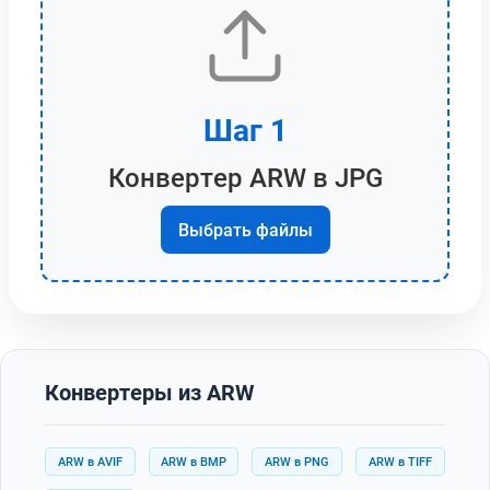
Шаг 1
Конвертер ARW в JPG
Выбрать файлы
Конвертеры из ARW
ARW в AVIF
ARW в BMP
ARW в PNG
ARW в TIFF