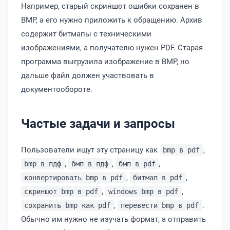
Например, старый скриншот ошибки сохранен в
BMP, а его нужно приложить к обращению. Архив
содержит битмапы с техническими
изображениями, а получателю нужен PDF. Старая
программа выгрузила изображение в BMP, но
дальше файл должен участвовать в
документообороте.
Частые задачи и запросы
Пользователи ищут эту страницу как
,
bmp в pdf
,
,
,
bmp в пдф
бмп в пдф
бмп в pdf
,
,
конвертировать bmp в pdf
битмап в pdf
,
,
скриншот bmp в pdf
windows bmp в pdf
,
.
сохранить bmp как pdf
перевести bmp в pdf
Обычно им нужно не изучать формат, а отправить