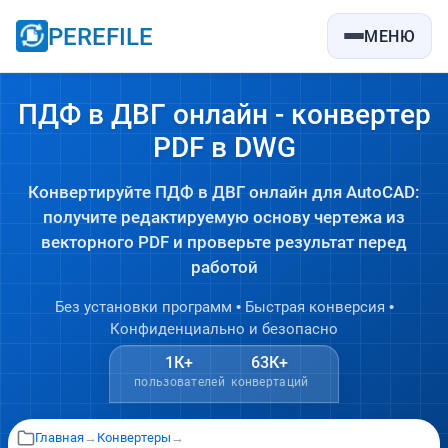
PEREFILE
МЕНЮ
ПДФ в ДВГ онлайн - конвертер
PDF в DWG
Конвертируйте ПДФ в ДВГ онлайн для AutoCAD:
получите редактируемую основу чертежа из
векторного PDF и проверьте результат перед
работой
Без установки программ • Быстрая конверсия •
Конфиденциально и безопасно
1К+
63К+
пользователей
конвертаций
Главная
→
Конвертеры
→