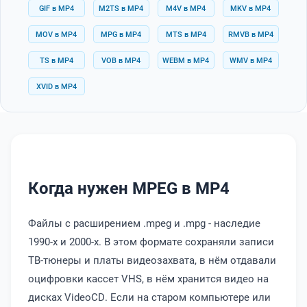
GIF в MP4
M2TS в MP4
M4V в MP4
MKV в MP4
MOV в MP4
MPG в MP4
MTS в MP4
RMVB в MP4
TS в MP4
VOB в MP4
WEBM в MP4
WMV в MP4
XVID в MP4
Когда нужен MPEG в MP4
Файлы с расширением .mpeg и .mpg - наследие
1990-х и 2000-х. В этом формате сохраняли записи
ТВ-тюнеры и платы видеозахвата, в нём отдавали
оцифровки кассет VHS, в нём хранится видео на
дисках VideoCD. Если на старом компьютере или