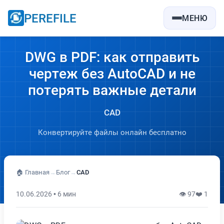
PEREFILE
МЕНЮ
DWG в PDF: как отправить
чертеж без AutoCAD и не
потерять важные детали
CAD
Конвертируйте файлы онлайн бесплатно
🏠 Главная
→
Блог
→
CAD
10.06.2026 • 6 мин
👁 97
❤️ 1