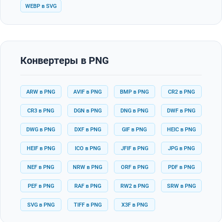
WEBP в SVG
Конвертеры в PNG
ARW в PNG
AVIF в PNG
BMP в PNG
CR2 в PNG
CR3 в PNG
DGN в PNG
DNG в PNG
DWF в PNG
DWG в PNG
DXF в PNG
GIF в PNG
HEIC в PNG
HEIF в PNG
ICO в PNG
JFIF в PNG
JPG в PNG
NEF в PNG
NRW в PNG
ORF в PNG
PDF в PNG
PEF в PNG
RAF в PNG
RW2 в PNG
SRW в PNG
SVG в PNG
TIFF в PNG
X3F в PNG