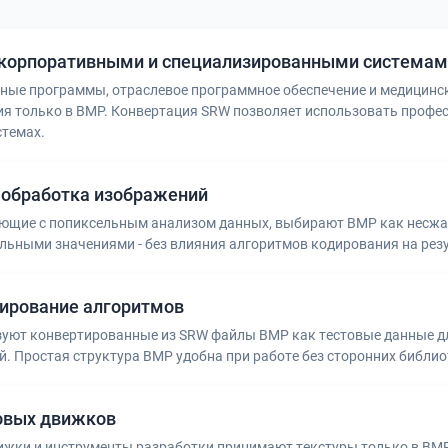
 корпоративными и специализированными система
ные программы, отраслевое программное обеспечение и медицинс
я только в BMP. Конвертация SRW позволяет использовать профе
стемах.
 обработка изображений
ающие с попиксельным анализом данных, выбирают BMP как несжа
ьными значениями - без влияния алгоритмов кодирования на рез
тирование алгоритмов
уют конвертированные из SRW файлы BMP как тестовые данные д
. Простая структура BMP удобна при работе без сторонних библи
овых движков
ижки и инструменты разработки принимают текстуры только в BMP