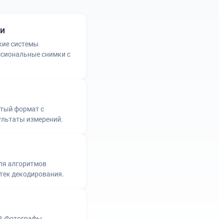
ми
кие системы
ссиональные снимки с
тый формат с
ультаты измерений.
ля алгоритмов
отек декодирования.
. Фотографы,