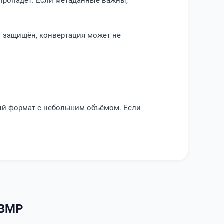
 пропадёт. Если метаданные важны,
и защищён, конвертация может не
ый формат с небольшим объёмом. Если
 BMP