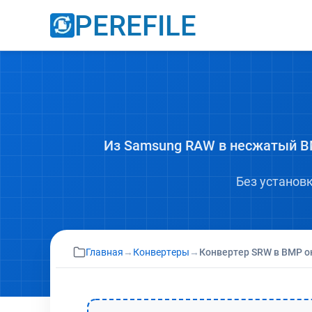
PEREFILE
Из Samsung RAW в несжатый B
Без установ
Главная
→
Конвертеры
→
Конвертер SRW в BMP о