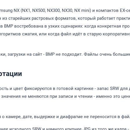
sung NX (NX1, NX500, NX300, NX30, NX mini) и компактов EX-с
из старейших растровых форматов, который работает практи
 BMP востребована в узких сценариях: когда конкретная про
лгоритмов сжатия, или когда файл идёт в старую корпоратив
ки, загрузки на сайт - BMP не подходит. Файлы очень больш
ртации
ость и цвет фиксируются в готовой картинке - запас SRW для
значения не меняются при записи и чтении - именно это ценн
о камере, дате, выдержке и диафрагме не переносится в фай
нее исходного SRW и намного крупнее JPG из того же кадра 