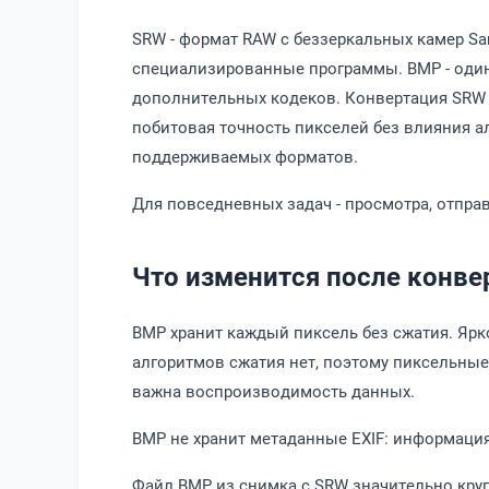
SRW - формат RAW с беззеркальных камер Sam
специализированные программы. BMP - один 
дополнительных кодеков. Конвертация SRW в
побитовая точность пикселей без влияния а
поддерживаемых форматов.
Для повседневных задач - просмотра, отправ
Что изменится после конве
BMP хранит каждый пиксель без сжатия. Ярк
алгоритмов сжатия нет, поэтому пиксельные 
важна воспроизводимость данных.
BMP не хранит метаданные EXIF: информация 
Файл BMP из снимка с SRW значительно круп