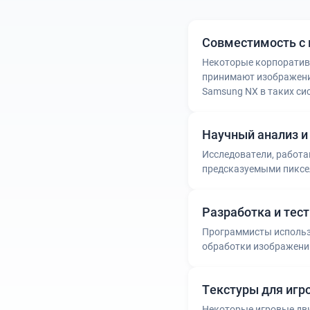
Совместимость с
Некоторые корпоратив
принимают изображени
Samsung NX в таких си
Научный анализ и
Исследователи, работ
предсказуемыми пиксел
Разработка и тес
Программисты использ
обработки изображений
Текстуры для игр
Некоторые игровые дв