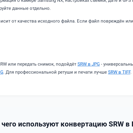
ормация о камере Samsung NX, настройках съёмки, дате и GPS
руйте данные отдельно.
ависит от качества исходного файла. Если файл повреждён ил
SRW или передать снимок, подойдёт
SRW в JPG
- универсальн
NG
. Для профессиональной ретуши и печати лучше
SRW в TIFF
.
 чего используют конвертацию SRW в