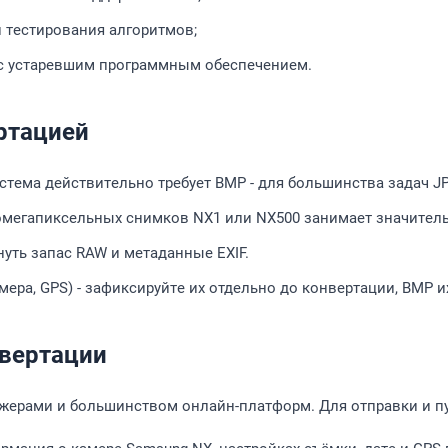
 тестирования алгоритмов;
 с устаревшим программным обеспечением.
ртацией
истема действительно требует BMP - для большинства задач J
омегапиксельных снимков NX1 или NX500 занимает значител
нуть запас RAW и метаданные EXIF.
ера, GPS) - зафиксируйте их отдельно до конвертации, BMP их
нвертации
жерами и большинством онлайн-платформ. Для отправки и п