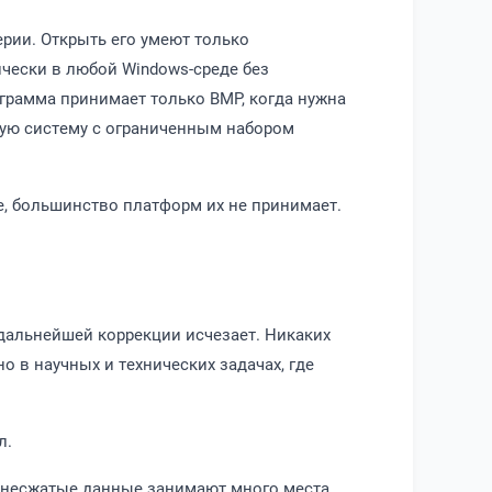
ерии. Открыть его умеют только
чески в любой Windows-среде без
грамма принимает только BMP, когда нужна
ную систему с ограниченным набором
ие, большинство платформ их не принимает.
 дальнейшей коррекции исчезает. Никаких
о в научных и технических задачах, где
л.
- несжатые данные занимают много места.