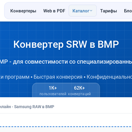
Конвертеры
Web в PDF
Каталог
Тарифы
Бло
Конвертер SRW в BMP
MP - для совместимости со специализирован
ки программ • Быстрая конверсия • Конфиденциально
1К+
62К+
пользователей
конвертаций
нлайн - Samsung RAW в BMP