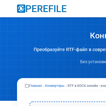
PEREFILE
Кон
Преобразуйте RTF-файл в совр
Без установ
Главная
→
Конвертеры
→
RTF в DOCX онлайн - ко