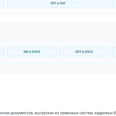
RTF в PDF
MD в DOCX
ODT в DOCX
блонах документов, выгрузках из правовых систем, кадровых б