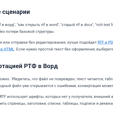
е сценарии
tf в ворд", "как открыть rtf в word", "старый rtf в docx", "rich 
без потери базовой структуры.
я или отправки без редактирования, лучше подойдет
RTF в PD
 в HTML
. Если нужен простой текст без оформления, выберит
ртацией РТФ в Ворд
можно. Убедитесь, что файл не поврежден, текст читается, т
одный файл уже открывается с ошибками, конвертация может
RTF использует шрифты, которых нет у получателя, внешний
ить страницы, заголовки, списки, таблицы, подписи и реквиз