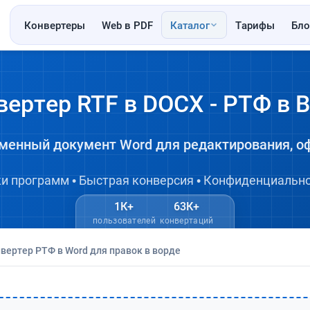
Конвертеры
Web в PDF
Каталог
Тарифы
Бло
вертер RTF в DOCX - РТФ в В
еменный документ Word для редактирования, о
ки программ • Быстрая конверсия • Конфиденциально
1К+
63К+
пользователей
конвертаций
нвертер РТФ в Word для правок в ворде