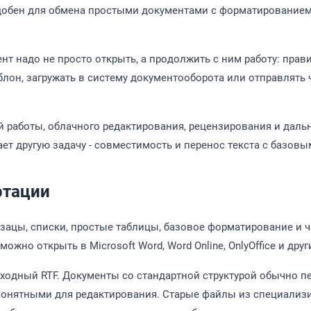
удобен для обмена простыми документами с форматированием
нт надо не просто открыть, а продолжить с ним работу: прави
он, загружать в систему документооборота или отправлять 
 работы, облачного редактирования, рецензирования и даль
ает другую задачу - совместимость и перенос текста с базов
ртации
бзацы, списки, простые таблицы, базовое форматирование и 
можно открыть в Microsoft Word, Word Online, OnlyOffice и др
исходный RTF. Документы со стандартной структурой обычно п
 понятными для редактирования. Старые файлы из специали