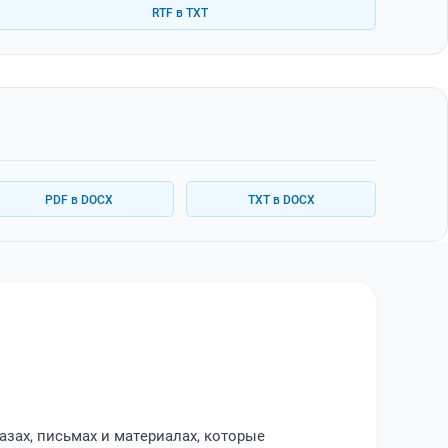
RTF в TXT
PDF в DOCX
TXT в DOCX
азах, письмах и материалах, которые