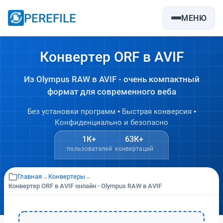
PEREFILE
МЕНЮ
Конвертер ORF в AVIF
Из Olympus RAW в AVIF - очень компактный
формат для современного веба
Без установки программ • Быстрая конверсия •
Конфиденциально и безопасно
1К+
63К+
пользователей
конвертаций
Главная
→
Конвертеры
→
Конвертер ORF в AVIF онлайн - Olympus RAW в AVIF