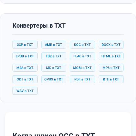
Конвертеры в TXT
3GP в TXT
AMR в TXT
DOC в TXT
DOCX в TXT
EPUB в TXT
FB2 в TXT
FLAC в TXT
HTML в TXT
M4A в TXT
MD в TXT
MOBI в TXT
MP3 в TXT
ODT в TXT
OPUS в TXT
PDF в TXT
RTF в TXT
WAV в TXT
Когда нужен OGG в TXT