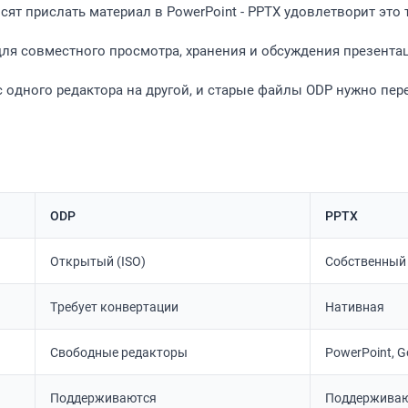
ят прислать материал в PowerPoint - PPTX удовлетворит это 
я совместного просмотра, хранения и обсуждения презентаци
 одного редактора на другой, и старые файлы ODP нужно пер
ODP
PPTX
Открытый (ISO)
Собственный 
Требует конвертации
Нативная
Свободные редакторы
PowerPoint, Go
Поддерживаются
Поддержива