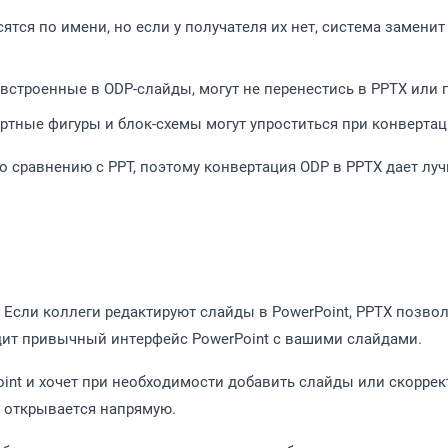
ся по имени, но если у получателя их нет, система заменит
 встроенные в ODP-слайды, могут не перенестись в PPTX или
тные фигуры и блок-схемы могут упроститься при конвертац
сравнению с PPT, поэтому конвертация ODP в PPTX дает лучш
Если коллеги редактируют слайды в PowerPoint, PPTX позвол
дит привычный интерфейс PowerPoint с вашими слайдами.
int и хочет при необходимости добавить слайды или скоррек
 открывается напрямую.