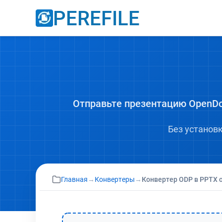
PEREFILE
Отправьте презентацию OpenDo
Без установ
Главная
→
Конвертеры
→
Конвертер ODP в PPTX о