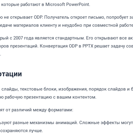
которые работают в Microsoft PowerPoint.
ю не открывает ODP. Получатель откроет письмо, попробует 
редаче материалов клиенту и неудобно при совместной работ
рый с 2007 года является стандартным. Его открывают все акт
ров презентаций. Конвертация ODP в PPTX решает задачу со
.
ртации
 слайды, текстовые блоки, изображения, порядок слайдов и 
лю рабочую презентацию с вашим контентом.
сят от различий между форматами:
ьзуют разные механизмы анимаций. Сложные эффекты могут 
сохраняются лучше.