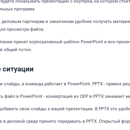
будете показывать презентацию с ноутбука, на котором стоит
ельных программ.
 деловым партнерам и заказчикам удобнее получать материал
для просмотра файла.
пании принят корпоративный шаблон PowerPoint и все презен
в общий поток.
 ситуации
 слайды, а команда работает в PowerPoint. PPTX - прямое ре
ь файл в PowerPoint - конвертация из ODP в PPTX занимает м
обавить свои слайды к вашей презентации. В PPTX это удобно 
 в деловой среде принято передавать в PPTX. Открытый фо