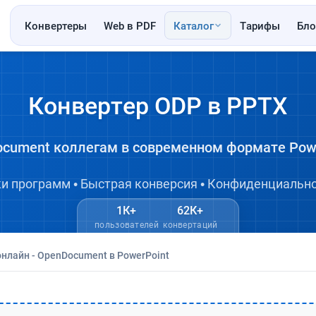
Конвертеры
Web в PDF
Каталог
Тарифы
Бло
Конвертер ODP в PPTX
cument коллегам в современном формате Powe
ки программ • Быстрая конверсия • Конфиденциально
1К+
62К+
пользователей
конвертаций
нлайн - OpenDocument в PowerPoint