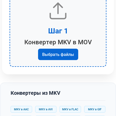
Шаг 1
Конвертер MKV в MOV
Выбрать файлы
Конвертеры из MKV
MKV в AAC
MKV в AVI
MKV в FLAC
MKV в GIF