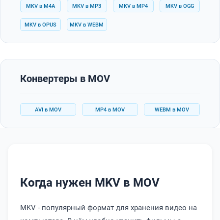
MKV в M4A
MKV в MP3
MKV в MP4
MKV в OGG
MKV в OPUS
MKV в WEBM
Конвертеры в MOV
AVI в MOV
MP4 в MOV
WEBM в MOV
Когда нужен MKV в MOV
MKV - популярный формат для хранения видео на