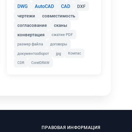
DWG
AutoCAD
CAD
DXF
чертежи
совместимость
согласование
сканы
конвертация
сжатие PDF
размер файла
договоры
документооборот
jpg
Компас
CDR
CorelDRAW
ПРАВОВАЯ ИНФОРМАЦИЯ