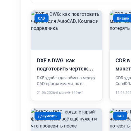
CAD
Дизайн
DXF в DWG: как
CDR в
подготовить чертеж
макет
для AutoCAD, Компас и
не по
DXF удобен для обмена между
CDR удо
CAD-программами, но в
CorelDR
подрядчика
детал
работе часто требуют именно
согласо
21.06.2026
•
6 мин
•
👁️ 140
❤️ 1
15.06.20
DWG. Разбираем, когда
менедж
переводить DXF в DWG, что
произво
может измениться и что
програм
проверить перед отправкой
стоит п
Документы
CAD
файла.
что про
конверт