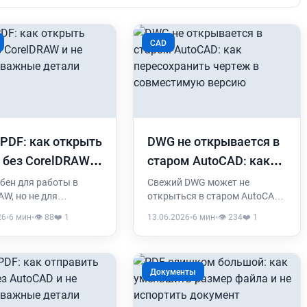
CAD
 PDF: как открыть
DWG не открывается в
 без CorelDRAW и
старом AutoCAD: как
терять важные
пересохранить чертеж
бен для работы в
Свежий DWG может не
AW, но не для
открыться в старом AutoCAD,
и
в совместимую версию
вания с клиентом,
nanoCAD, BricsCAD или
26
•
6 мин
•
👁️ 88
❤️ 1
13.06.2026
•
6 мин
•
👁️ 234
❤️ 1
ером или
просмотрщике. Разбираем,
дством без нужной
когда помогает
мы. Разбираем, когда
пересохранение в старую
еревести CDR в PDF и
версию, когда лучше выбрать
Документы
верить после
DXF или PDF и что проверить
ации.
после конвертации.