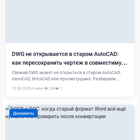
DWG не открывается в старом AutoCAD:
как пересохранить чертеж в совместимую
версию
Свежий DWG может не открыться в старом AutoCAD,
nanoCAD, BricsCAD или просмотрщике. Разбираем,
когда помогает пересохранение в старую версию, когда
13.06.2026
•
6 мин
•
👁️ 246
❤️ 1
лучше выбрать DXF или PDF и что проверить после
конвертации.
Документы