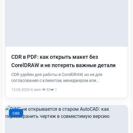
CDR в PDF: как открыть макет без
CorelDRAW и не потерять важные детали
CDR удобен для работы в CorelDRAW, но не для
согласования с клиентом, менеджером или
производством без нужной программы. Разбираем,
15.06.2026
•
6 мин
•
👁️ 90
❤️ 1
когда стоит перевести CDR в PDF и что проверить после
конвертации.
CAD