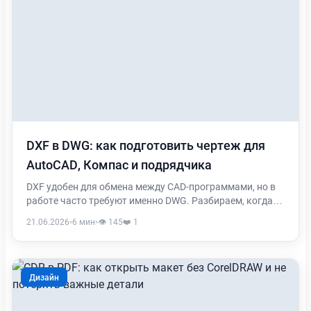
DXF в DWG: как подготовить чертеж для
AutoCAD, Компас и подрядчика
DXF удобен для обмена между CAD-программами, но в
работе часто требуют именно DWG. Разбираем, когда
переводить DXF в DWG, что может измениться и что
21.06.2026
•
6 мин
•
👁️ 145
❤️ 1
проверить перед отправкой файла.
Дизайн