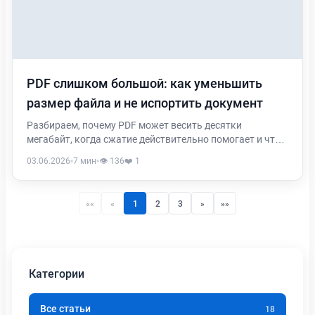
PDF слишком большой: как уменьшить
размер файла и не испортить документ
Разбираем, почему PDF может весить десятки
мегабайт, когда сжатие действительно помогает и что
проверить после уменьшения файла.
03.06.2026
•
7 мин
•
👁️ 136
❤️ 1
««
«
1
2
3
»
»»
Категории
Все статьи
18