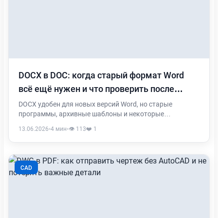
DOCX в DOC: когда старый формат Word
всё ещё нужен и что проверить после
конвертации
DOCX удобен для новых версий Word, но старые
программы, архивные шаблоны и некоторые
внутренние системы до сих пор требуют DOC.
13.06.2026
•
4 мин
•
👁️ 113
❤️ 1
Разбираем, когда стоит переводить файл в старый
формат и что может измениться после конвертации.
CAD