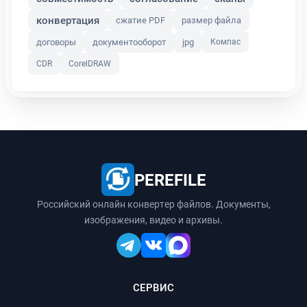
конвертация
сжатие PDF
размер файла
договоры
документооборот
jpg
Компас
CDR
CorelDRAW
PEREFILE
Российский онлайн конвертер файлов. Документы,
изображения, видео и архивы.
СЕРВИС